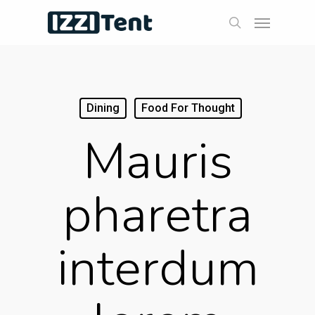
Skip
Menu
to
search
main
content
Dining
Food For Thought
Mauris
pharetra
interdum