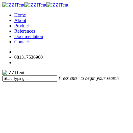
Skip
to
search
Menu
Home
main
About
content
Product
References
Documentation
Contact
youtube
instagram
whatsapp
phone
081317536960
search
Press enter to begin your search
Close
Search