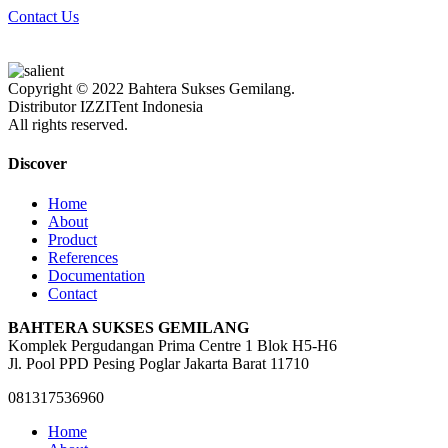
Contact Us
Copyright © 2022 Bahtera Sukses Gemilang.
Distributor IZZITent Indonesia
All rights reserved.
Discover
Home
About
Product
References
Documentation
Contact
BAHTERA SUKSES GEMILANG
Komplek Pergudangan Prima Centre 1 Blok H5-H6
Jl. Pool PPD Pesing Poglar Jakarta Barat 11710
Close
081317536960
Menu
Home